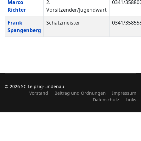
Marco
2.
0341/35880
Richter
Vorsitzender/Jugendwart
Frank
Schatzmeister
0341/35855
Spangenberg
© 2026 SC Leipzig-Lindenau
Vorstand
Beitrag und Ordnungen
Impressum
Datenschutz
Links