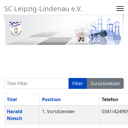
SC Leipzig-Lindenau e.V.
Suchen
Titel Filter
mpfe
Vereinsleben/Turniere
Filter
Zurücksetzen
27
Titel
Position
Telefon
Kontakte,
Harald
1. Vorsitzender
0341/42490
Niesch