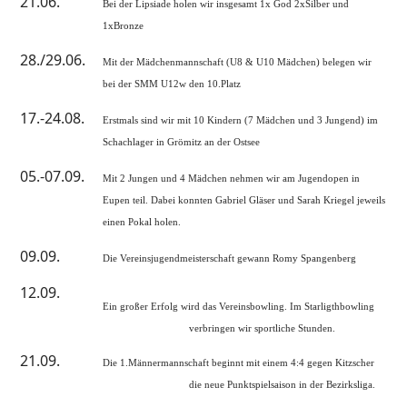
21.06.
Bei der Lipsiade holen wir insgesamt 1x God 2xSilber und
1xBronze
28./29.06.
Mit der Mädchenmannschaft (U8 & U10 Mädchen) belegen wir
bei der SMM U12w den 10.Platz
17.-24.08.
Erstmals sind wir mit 10 Kindern (7 Mädchen und 3 Jungend) im
Schachlager in Grömitz an der Ostsee
05.-07.09.
Mit 2 Jungen und 4 Mädchen nehmen wir am Jugendopen in
Eupen teil. Dabei konnten Gabriel Gläser und Sarah Kriegel jeweils
einen Pokal holen.
09.09.
Die Vereinsjugendmeisterschaft gewann Romy Spangenberg
12.09.
Ein großer Erfolg wird das Vereinsbowling. Im Starligthbowling
verbringen wir sportliche Stunden.
21.09.
Die 1.Männermannschaft beginnt mit einem 4:4 gegen Kitzscher
die neue Punktspielsaison in der Bezirksliga.